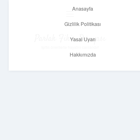
Anasayfa
menüyü
aç
Gizlilik Politikası
Parlak Fikir Dünyası
Yasal Uyarı
Işıltılı önerilerle hayatını canlandır!
Hakkımızda