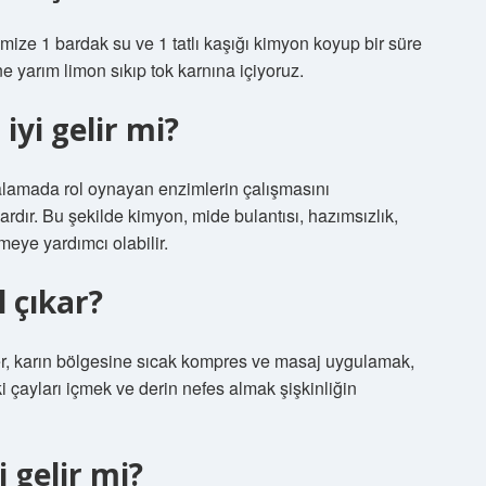
emize 1 bardak su ve 1 tatlı kaşığı kimyon koyup bir süre
 yarım limon sıkıp tok karnına içiyoruz.
iyi gelir mi?
alamada rol oynayan enzimlerin çalışmasını
rdır. Bu şekilde kimyon, mide bulantısı, hazımsızlık,
tmeye yardımcı olabilir.
l çıkar?
zler, karın bölgesine sıcak kompres ve masaj uygulamak,
tki çayları içmek ve derin nefes almak şişkinliğin
i gelir mi?