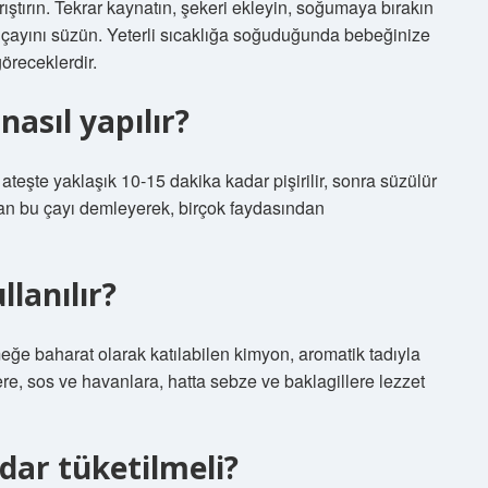
ıştırın. Tekrar kaynatın, şekeri ekleyin, soğumaya bırakın
 çayını süzün. Yeterli sıcaklığa soğuduğunda bebeğinize
göreceklerdir.
asıl yapılır?
teşte yaklaşık 10-15 dakika kadar pişirilir, sonra süzülür
olan bu çayı demleyerek, birçok faydasından
lanılır?
 baharat olarak katılabilen kimyon, aromatik tadıyla
e, sos ve havanlara, hatta sebze ve baklagillere lezzet
dar tüketilmeli?