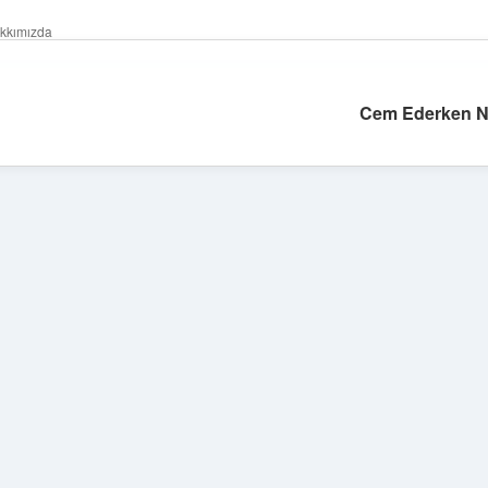
kkımızda
Cem Ederken Nas
Sidebar
hiltonbet güncel
tu