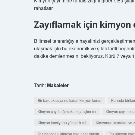
Kimyon çayı mide rahatsızlığını giderir. Bu şifa
rahatlatır.
Zayıflamak için kimyon ç
Bilimsel tanınırlığıyla hayalinizi gerçekleştirme
ulaşmak için bu ekonomik ve şifalı tarifi beğenin
dakika demlenmesini bekliyoruz. Kürü 7 veya 10
Tarih:
Makaleler
Bir bardak suya ne kadar kimyon konur
Karında birike
Kimyon çayı bağırsakları çalıştırır mı
Kimyon çayı ne za
Kimyon tansiyonu yükseltir mi
Kimyonun faydaları ve za
Toz halindeki kimyon çayı nasıl yapılır
Toz kimyon çayı 