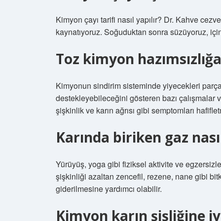
Kimyon çayı tarifi nasıl yapılır? Dr. Kahve cezv
kaynatıyoruz. Soğuduktan sonra süzüyoruz, içine
Toz kimyon hazımsızlığa 
Kimyonun sindirim sisteminde yiyecekleri parç
destekleyebileceğini gösteren bazı çalışmalar va
şişkinlik ve karın ağrısı gibi semptomları hafifle
Karında biriken gaz nası
Yürüyüş, yoga gibi fiziksel aktivite ve egzersi
şişkinliği azaltan zencefil, rezene, nane gibi bi
giderilmesine yardımcı olabilir.
Kimyon karın şişliğine iy