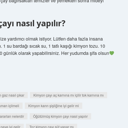
lı çay bağırsakları temizler ve yemekten sonra mideyi
ayı nasıl yapılır?
nize yardımcı olmak istiyor. Lütfen daha fazla insana
. 1 su bardağı sıcak su, 1 tatlı kaşığı kimyon tozu. 10
 günlük olarak yapabilirsiniz. Her yudumda şifa olsun
n gaz nasıl çıkar
Kimyon çayı aç karnına mı içilir tok karnına mı
man içilmeli
Kimyon karın şişliğine iyi gelir mi
rarları nelerdir
Öğütülmüş kimyon çayı nasıl yapılır
neye iyi gelir
Toz kimyon çayı süt yapar mı