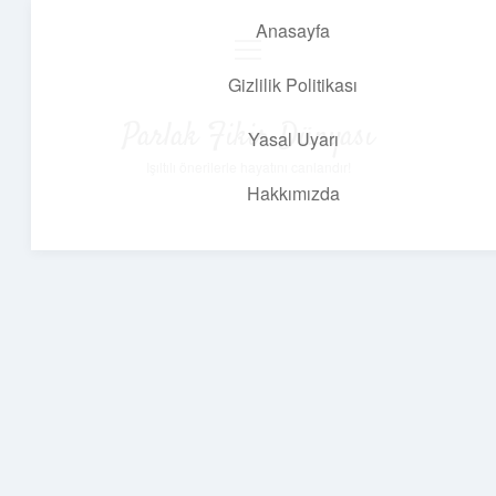
Anasayfa
menüyü
aç
Gizlilik Politikası
Parlak Fikir Dünyası
Yasal Uyarı
Işıltılı önerilerle hayatını canlandır!
Hakkımızda