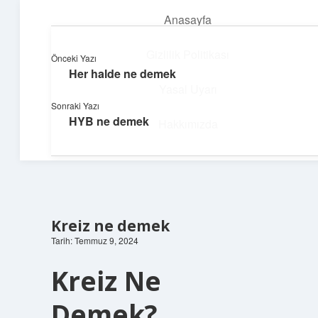
Anasayfa
menüyü
aç
Gizlilik Politikası
Önceki Yazı
Her halde ne demek
Parlak Fikir Dünyası
Yasal Uyarı
Sonraki Yazı
Işıltılı önerilerle hayatını canlandır!
HYB ne demek
Hakkımızda
Kreiz ne demek
Tarih: Temmuz 9, 2024
Kreiz Ne
Demek?