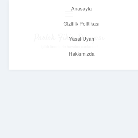
Anasayfa
menüyü
aç
Gizlilik Politikası
Parlak Fikir Dünyası
Yasal Uyarı
Işıltılı önerilerle hayatını canlandır!
Hakkımızda