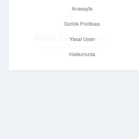
Anasayfa
menüyü
aç
Gizlilik Politikası
Parlak Fikir Dünyası
Yasal Uyarı
Işıltılı önerilerle hayatını canlandır!
Hakkımızda