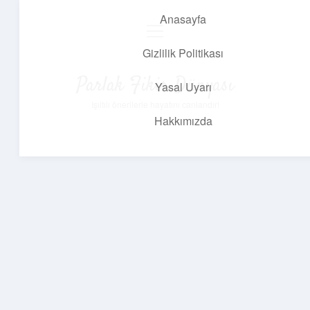
Anasayfa
menüyü
aç
Gizlilik Politikası
Parlak Fikir Dünyası
Yasal Uyarı
Işıltılı önerilerle hayatını canlandır!
Hakkımızda