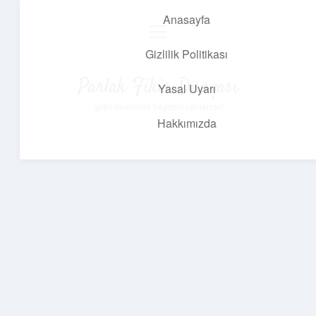
Anasayfa
menüyü
aç
Gizlilik Politikası
Parlak Fikir Dünyası
Yasal Uyarı
Işıltılı önerilerle hayatını canlandır!
Hakkımızda