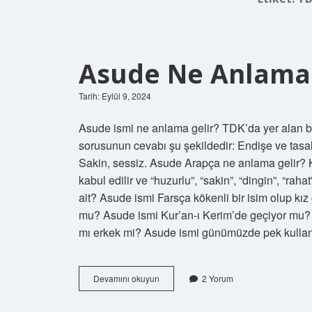
Asude Ne Anlama 
Tarih: Eylül 9, 2024
Asude ismi ne anlama gelir? TDK’da yer alan bil
sorusunun cevabı şu şekildedir: Endişe ve tasa
Sakin, sessiz. Asude Arapça ne anlama gelir? Kız
kabul edilir ve “huzurlu”, “sakin”, “dingin”, “rah
ait? Asude ismi Farsça kökenli bir isim olup kız
mu? Asude ismi Kur’an-ı Kerim’de geçiyor mu? 
mı erkek mi? Asude ismi günümüzde pek kullan
Asude
Devamını okuyun
2 Yorum
Ne
Anlama