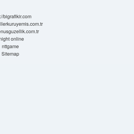
://bigrafikir.com
sillerkuruyemis.com.tr
venusguzellik.com.tr
night online
nttgame
Sitemap