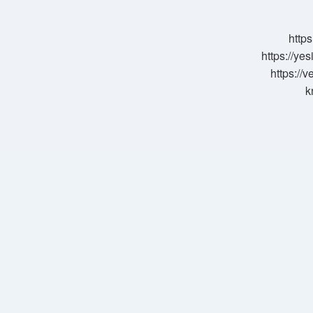
Gelir
https
https://ye
https://
k