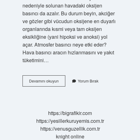
nedeniyle solunan havadaki oksijen
basıncı da azalır. Bu durum beyin, akciğer
ve gözler gibi vücudun oksijene en duyarlı
organlarında kısmi veya tam oksijen
eksikliğine (yani hipoksi ve anoksi) yol
açar. Atmosfer basıncı neye etki eder?
Hava basıncı aracın hızlanmasını ve yakıt
tüketimini…
Atmosfer
Devamını okuyun
Yorum Bırak
Basıncı
Insanı
Nasıl
Etkiler
https://bigrafikir.com
https://yesillerkuruyemis.com.tr
https://venusguzellik.com.tr
knight online