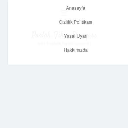
Anasayfa
menüyü
aç
Gizlilik Politikası
Parlak Fikir Dünyası
Yasal Uyarı
Işıltılı önerilerle hayatını canlandır!
Hakkımızda