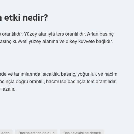
 etki nedir?
antılıdır. Yüzey alanıyla ters orantılıdır. Artan basınç
 Basınç kuvveti yüzey alanına ve dikey kuvvete bağlıdır.
rinde ve tanımlarında; sıcaklık, basınç, yoğunluk ve hacim
sınçla doğru orantılı, hacmi ise basınçla ters orantılıdır.
 azalır.
i eder
Basınç artınca ne olur
Basınç etkisi ne demek