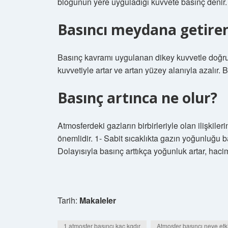
bloğunun yere uyguladığı kuvvete basınç denir.
Basıncı meydana getiren
Basınç kavramı uygulanan dikey kuvvetle doğru or
kuvvetiyle artar ve artan yüzey alanıyla azalır.
Basınç artınca ne olur?
Atmosferdeki gazların birbirleriyle olan ilişkile
önemlidir. 1- Sabit sıcaklıkta gazın yoğunluğu ba
Dolayısıyla basınç arttıkça yoğunluk artar, hacim
Tarih:
Makaleler
1 atmosfer basıncı kaç kgdır
Atmosfer basıncı neye etk