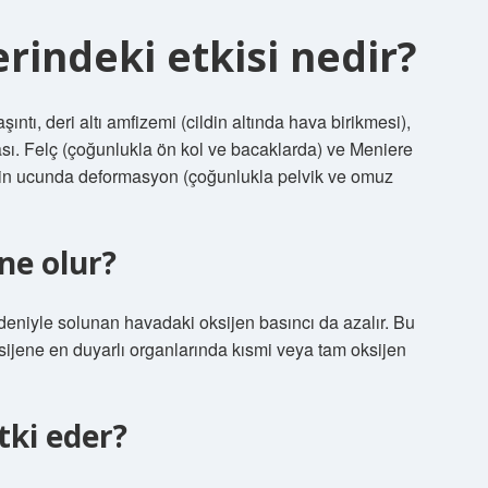
rindeki etkisi nedir?
ntı, deri altı amfizemi (cildin altında hava birikmesi),
ması. Felç (çoğunlukla ön kol ve bacaklarda) ve Meniere
ğin ucunda deformasyon (çoğunlukla pelvik ve omuz
ne olur?
deniyle solunan havadaki oksijen basıncı da azalır. Bu
sijene en duyarlı organlarında kısmi veya tam oksijen
tki eder?