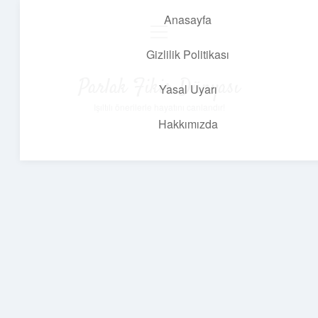
Anasayfa
menüyü
aç
Gizlilik Politikası
Parlak Fikir Dünyası
Yasal Uyarı
Işıltılı önerilerle hayatını canlandır!
Hakkımızda