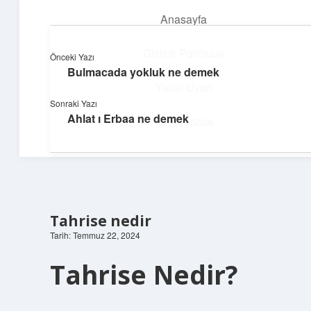
Anasayfa
menüyü
aç
Gizlilik Politikası
Önceki Yazı
Bulmacada yokluk ne demek
Parlak Fikir Dünyası
Yasal Uyarı
Sonraki Yazı
Işıltılı önerilerle hayatını canlandır!
Ahlat ı Erbaa ne demek
Hakkımızda
Tahrise nedir
Tarih: Temmuz 22, 2024
Tahrise Nedir?