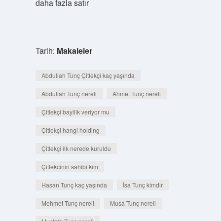
daha fazla satır
Tarih:
Makaleler
Abdullah Tunç Çitlekçi kaç yaşında
Abdullah Tunç nereli
Ahmet Tunç nereli
Çitlekçi bayilik veriyor mu
Çitlekçi hangi holding
Çitlekçi ilk nerede kuruldu
Çitlekcinin sahibi kim
Hasan Tunç kaç yaşında
İsa Tunç kimdir
Mehmet Tunç nereli
Musa Tunç nereli