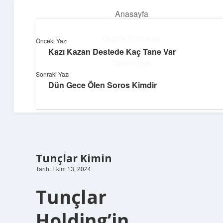
Anasayfa
menüyü
aç
Gizlilik Politikası
Önceki Yazı
Kazı Kazan Destede Kaç Tane Var
Parlak Fikir Dünyası
Yasal Uyarı
Sonraki Yazı
Işıltılı önerilerle hayatını canlandır!
Dün Gece Ölen Soros Kimdir
Hakkımızda
Tunçlar Kimin
Tarih: Ekim 13, 2024
Tunçlar
Holding’in