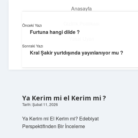
Anasayfa
menüyü
aç
Gizlilik Politikası
Önceki Yazı
Furtuna hangi dilde ?
Parlak Fikir Dünyası
Yasal Uyarı
Sonraki Yazı
Işıltılı önerilerle hayatını canlandır!
Kral Şakir yurtdışında yayınlanıyor mu ?
Hakkımızda
Ya Kerim mi el Kerim mi ?
Tarih: Şubat 11, 2026
Ya Kerim mi El Kerim mi? Edebiyat
Perspektifinden Bir İnceleme