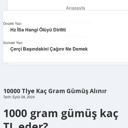
Anasayfa
menüyü
aç
Gizlilik Politikası
Önceki Yazı
Hz İSa Hangi Ölüyü Diriltti
Parlak Fikir Dünyası
Yasal Uyarı
Sonraki Yazı
Işıltılı önerilerle hayatını canlandır!
Çerçi Başındakini Çağırır Ne Demek
Hakkımızda
10000 Tlye Kaç Gram Gümüş Alınır
Tarih: Eylül 28, 2024
1000 gram gümüş kaç
TL eder?