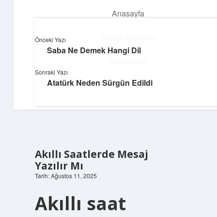
Anasayfa
menüyü
aç
Gizlilik Politikası
Önceki Yazı
Saba Ne Demek Hangi Dil
Parlak Fikir Dünyası
Yasal Uyarı
Sonraki Yazı
Işıltılı önerilerle hayatını canlandır!
Atatürk Neden Sürgün Edildi
Hakkımızda
Akıllı Saatlerde Mesaj
Yazılır Mı
Tarih: Ağustos 11, 2025
Akıllı saat