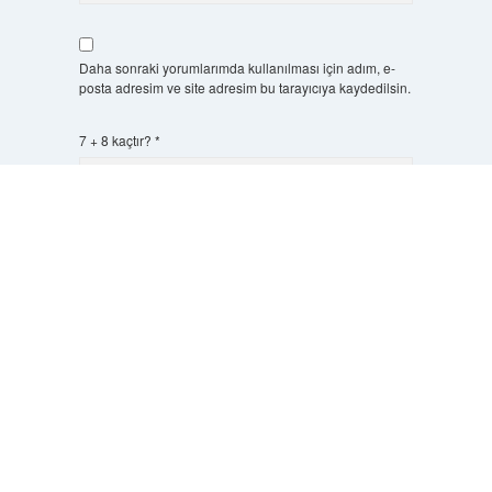
Daha sonraki yorumlarımda kullanılması için adım, e-
posta adresim ve site adresim bu tarayıcıya kaydedilsin.
7 + 8 kaçtır?
*
Scrol
to
the
top