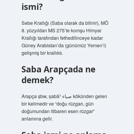
ismi?
Sebe Krallığı (Saba olarak da bilinir), MÖ
8. yüzyıldan MS 275’te komşu Himyar
Krallığı tarafından fethedilinceye kadar
Güney Arabistan’da (günümüz Yemen’i)
gelişmiş bir krallıktı.
Saba Arapçada ne
demek?
Arapça ṣbw, ṣabāˀ صباء kökünden gelen
bir kelimedir ve “doğu rüzgarı, gün
doğumundan itibaren esen rüzgar”
anlamına gelir.