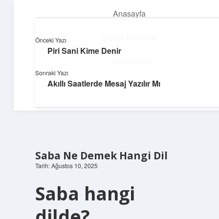
Anasayfa
menüyü
aç
Gizlilik Politikası
Önceki Yazı
Piri Sani Kime Denir
Parlak Fikir Dünyası
Yasal Uyarı
Sonraki Yazı
Işıltılı önerilerle hayatını canlandır!
Akıllı Saatlerde Mesaj Yazılır Mı
Hakkımızda
Saba Ne Demek Hangi Dil
Tarih: Ağustos 10, 2025
Saba hangi
dilde?