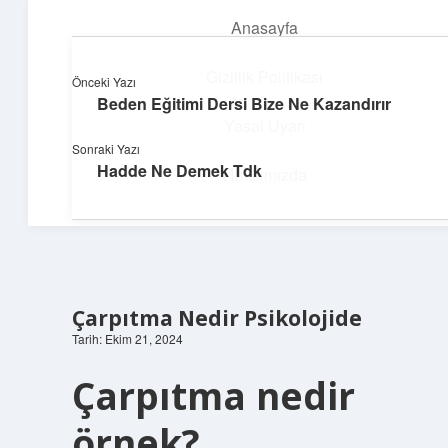
Anasayfa
menüyü
aç
Gizlilik Politikası
Önceki Yazı
Beden Eğitimi Dersi Bize Ne Kazandırır
Parlak Fikir Dünyası
Yasal Uyarı
Sonraki Yazı
Işıltılı önerilerle hayatını canlandır!
Hadde Ne Demek Tdk
Hakkımızda
Çarpıtma Nedir Psikolojide
Tarih: Ekim 21, 2024
Çarpıtma nedir
örnek?