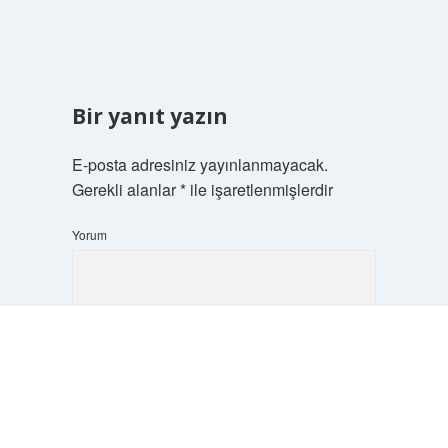
Bir yanıt yazın
E-posta adresiniz yayınlanmayacak.
Gerekli alanlar
*
ile işaretlenmişlerdir
Yorum
Scrol
to
the
top