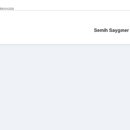
kkımızda
Semih Saygıner 
Sidebar
hiltonbet güncel
tul