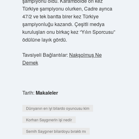
şampiyonu oldu. Karambolde on kez
Türkiye şampiyonu olurken, Cadre ayrıca
47/2 ve tek bantta birer kez Türkiye
şampiyonluğu kazandı. Çeşitli medya
kuruluşları onu birkaç kez “Yılın Sporcusu”
ödülüne layık gördü.
Tavsiyeli Bağlantılar:
Nakşolmuş Ne
Demek
Tarih:
Makaleler
Dünyanın en iyi bilardo oyuncusu kim
Korhan Saygınerin işi nedir
Semih Saygıner bilardoyu bıraktı mı