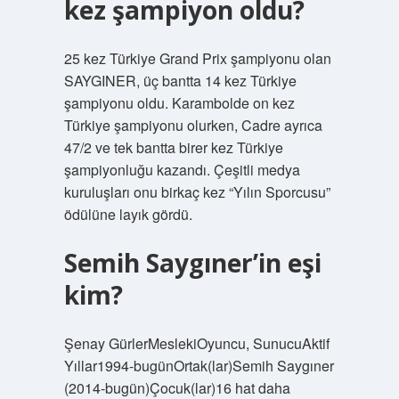
kez şampiyon oldu?
25 kez Türkiye Grand Prix şampiyonu olan
SAYGINER, üç bantta 14 kez Türkiye
şampiyonu oldu. Karambolde on kez
Türkiye şampiyonu olurken, Cadre ayrıca
47/2 ve tek bantta birer kez Türkiye
şampiyonluğu kazandı. Çeşitli medya
kuruluşları onu birkaç kez “Yılın Sporcusu”
ödülüne layık gördü.
Semih Saygıner’in eşi
kim?
Şenay GürlerMeslekiOyuncu, SunucuAktif
Yıllar1994-bugünOrtak(lar)Semih Saygıner
(2014-bugün)Çocuk(lar)16 hat daha