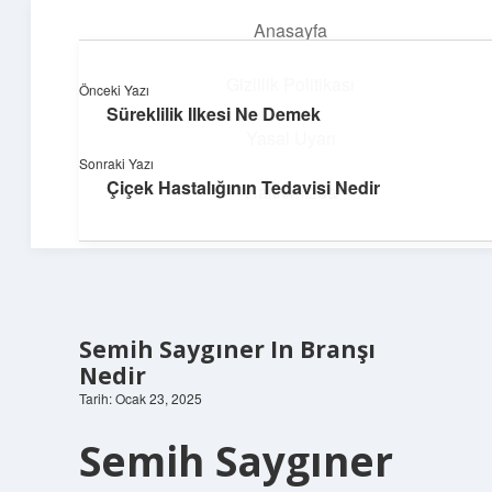
Anasayfa
menüyü
aç
Gizlilik Politikası
Önceki Yazı
Süreklilik Ilkesi Ne Demek
Parlak Fikir Dünyası
Yasal Uyarı
Sonraki Yazı
Işıltılı önerilerle hayatını canlandır!
Çiçek Hastalığının Tedavisi Nedir
Hakkımızda
Semih Saygıner In Branşı
Nedir
Tarih: Ocak 23, 2025
Semih Saygıner