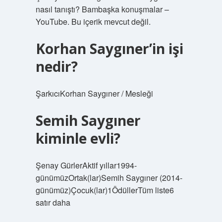
nasıl tanıştı? Bambaşka konuşmalar –
YouTube. Bu içerik mevcut değil.
Korhan Saygıner’in işi
nedir?
ŞarkıcıKorhan Saygıner / Mesleği
Semih Saygıner
kiminle evli?
Şenay GürlerAktif yıllar1994-
günümüzOrtak(lar)Semih Saygıner (2014-
günümüz)Çocuk(lar)1ÖdüllerTüm liste6
satır daha