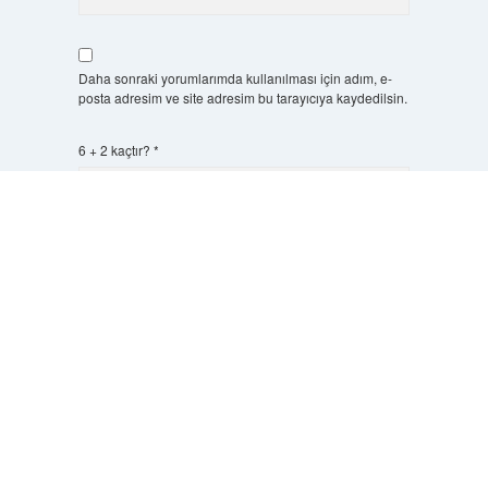
Daha sonraki yorumlarımda kullanılması için adım, e-
posta adresim ve site adresim bu tarayıcıya kaydedilsin.
6 + 2 kaçtır?
*
Scrol
to
the
top