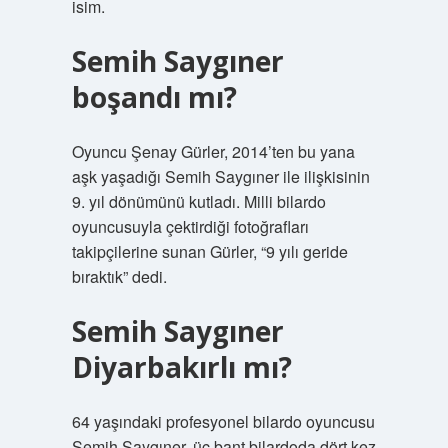
isim.
Semih Saygıner
boşandı mı?
Oyuncu Şenay Gürler, 2014’ten bu yana
aşk yaşadığı Semih Saygıner ile ilişkisinin
9. yıl dönümünü kutladı. Milli bilardo
oyuncusuyla çektirdiği fotoğrafları
takipçilerine sunan Gürler, “9 yılı geride
bıraktık” dedi.
Semih Saygıner
Diyarbakırlı mı?
64 yaşındaki profesyonel bilardo oyuncusu
Semih Saygıner, üç bant bilardoda dört kez