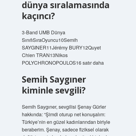
dünya sıralamasında
kaçıncı?
3-Band UMB Dünya
SınıfıSıraOyuncu10Semih
SAYGINER11Jérémy BURY12Quyet
Chien TRAN13Nikos
POLYCHRONOPOULOS16 satır daha
Semih Saygıner
kiminle sevgili?
Semih Saygıner, sevgilisi Şenay Gürler
hakkında: “Şimdi oturup net konuşalım:
Türkiye’nin en güzel kadınlarından biriyle
beraberim. Şenay, sadece fiziksel olarak